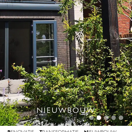
NIEUWBOUW
R
T
N