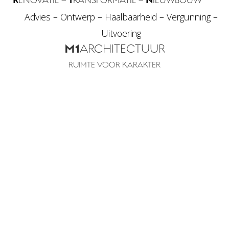
ENOVATIE –
RANSFORMATIE –
IEUWBOUW
Advies – Ontwerp – Haalbaarheid – Vergunning –
Uitvoering
M1
ARCHITECTUUR
RUIMTE VOOR KARAKTER
LICHT compact
RITME
Helder PRAGMATISCH warm
RUIMTE
eenvoud DUURZAAM
groen RESPECT eigentijds